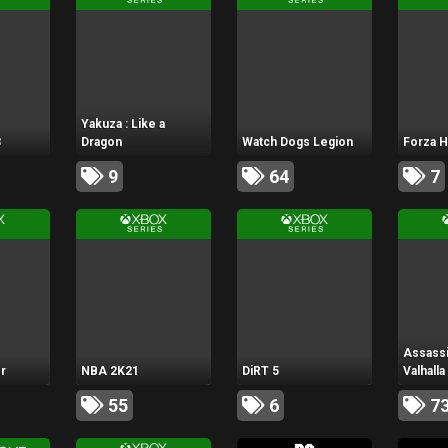
Yakuza : Like a
3
Dragon
Watch Dogs Legion
Forza H
9
64
7
Assassi
r
NBA 2K21
DiRT 5
Valhalla
55
6
7