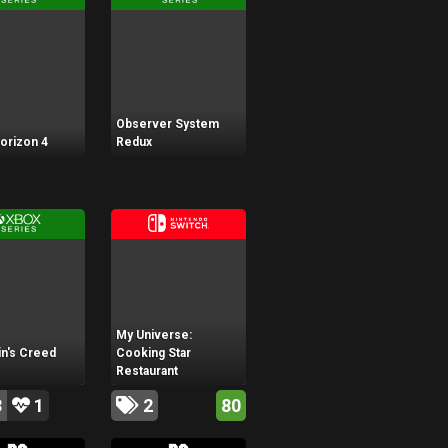
Observer System
orizon 4
Redux
My Universe:
n's Creed
Cooking Star
Restaurant
3
1
2
80