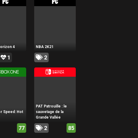
orizon 4
NBA 2K21
1
2
PAT Patrouille : le
r Speed: Hot
sauvetage de la
Grande Vallée
77
2
85