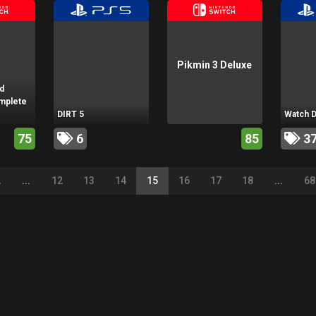
Pikmin 3 Deluxe
d
omplete
DIRT 5
Watch D
75
6
85
3
2
...
12
13
14
15
16
17
18
...
68