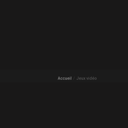
Accueil
Jeux vidéo
À PROPOS DE GAMECHEAP
Qui sommes nous?
Aide