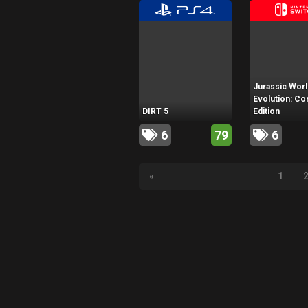
Jurassic Worl
Evolution: C
DIRT 5
Edition
6
79
6
«
1