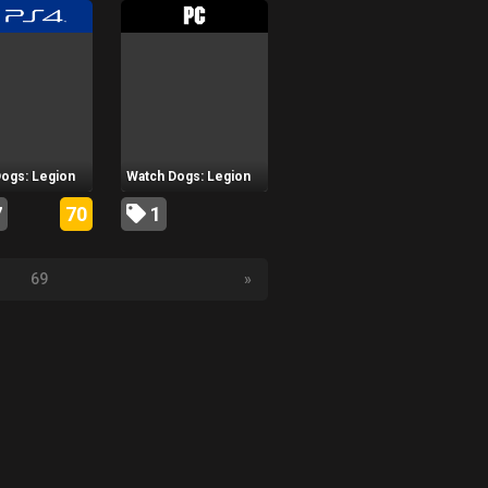
ogs: Legion
Watch Dogs: Legion
7
70
1
69
»