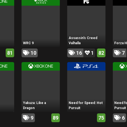
Assassin's Creed
WRC 9
Valhalla
Forza H
81
10
16
1
82
7
Yakuza: Like a
Need for Speed: Hot
Need fo
Dragon
Pursuit
Pursuit
9
89
75
6