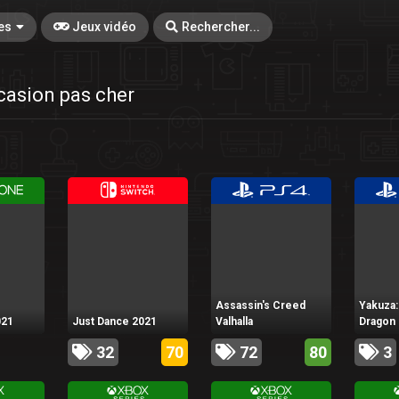
es
Jeux vidéo
Rechercher...
casion pas cher
Assassin's Creed
Yakuza:
021
Just Dance 2021
Valhalla
Dragon
32
70
72
80
3