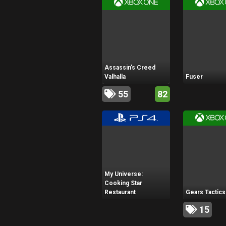
Assassin's Creed
Valhalla
Fuser
55
82
My Universe:
Cooking Star
Restaurant
Gears Tactics
15