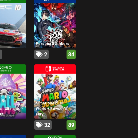
0
Persona 5 Strikers
1
2
84
Super Mario 3D
s : Ultimate
World + Bowser’s
ut
Fury
32
89