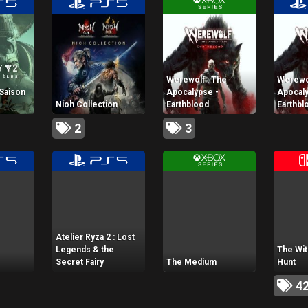
Werewolf : The
Werewol
 Saison
Apocalypse -
Apocaly
Nioh Collection
Earthblood
Earthbl
2
3
Atelier Ryza 2 : Lost
Legends & the
The Wit
Secret Fairy
The Medium
Hunt
4