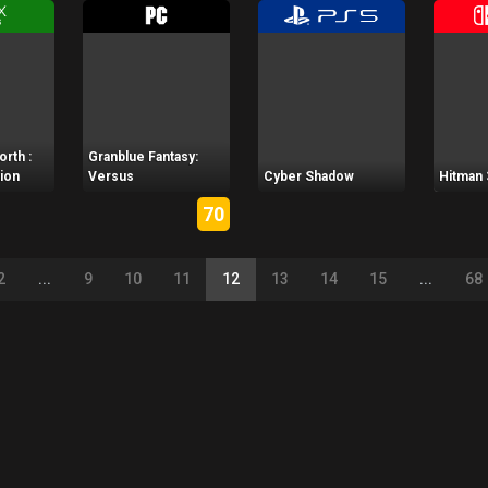
orth :
Granblue Fantasy:
ion
Versus
Cyber Shadow
Hitman 
70
2
...
9
10
11
12
13
14
15
...
68