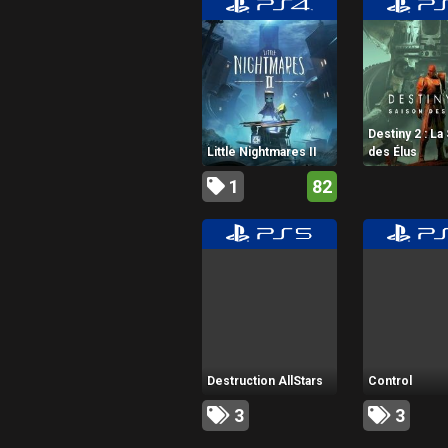
Destiny 2 : La
Little Nightmares II
des Élus
1
82
Destruction AllStars
Control
3
3