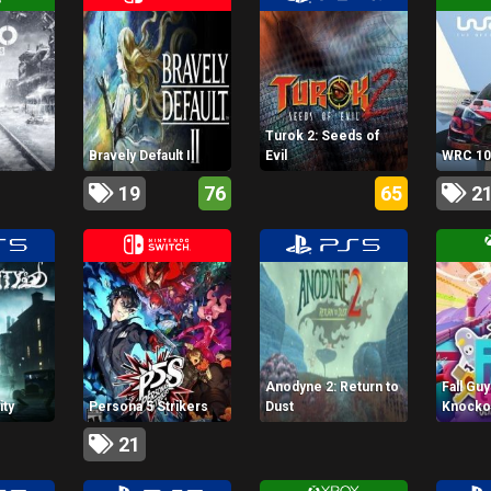
Turok 2: Seeds of
s
Bravely Default II
Evil
WRC 1
19
76
65
2
Anodyne 2: Return to
Fall Guy
ity
Persona 5 Strikers
Dust
Knocko
21