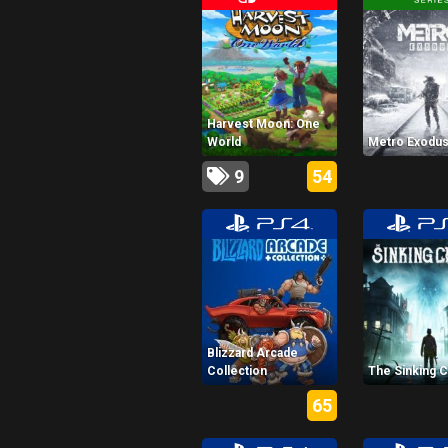
Harvest Moon: One
World
Metro Exodu
9
54
Blizzard Arcade
Collection
The Sinking C
65