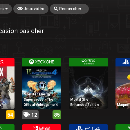
es
Jeux vidéo
Rechercher...
casion pas cher
Monster Energy
Supercross - The
Mortal Shell
s
Official Videogame 4
Enhanced Edition
Maquet
54
12
85