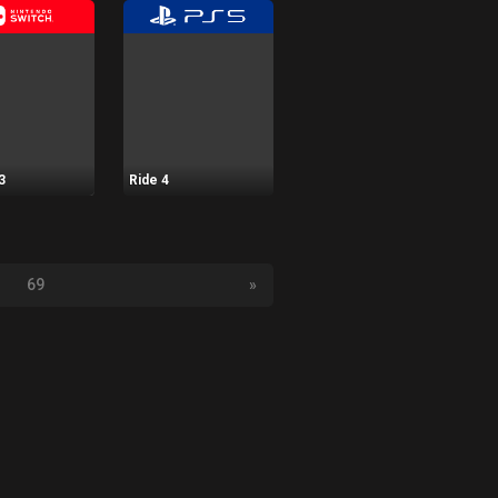
3
Ride 4
69
»