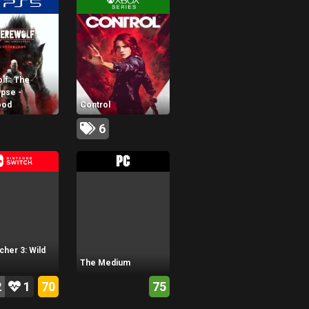
f : The
pse -
ood
Control
6
cher 3: Wild
The Medium
2
1
70
75