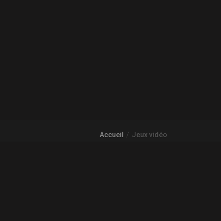
Accueil
Jeux vidéo
À PROPOS DE GAMECHEAP
Qui sommes nous?
Aide