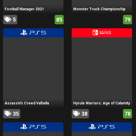
Football Manager 2021
Monster Truck Championship
5
85
79
Assassin's Creed Valhalla
Hyrule Warriors: Age of Calamity
35
38
78