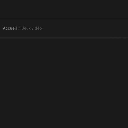
Accueil
Jeux vidéo
À PROPOS DE GAMECHEAP
Qui sommes nous?
Aide
Contact
INFORMATIONS LÉGALES
Mentions légales et CGU
CGV
Règles de diffusion
Confidentialité