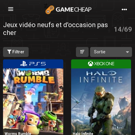
Basculer
la
navigation
Jeux vidéo neufs et d'occasion pas
14
/
69
cher
Filtrer
Worms Rumble
Halo Infinite