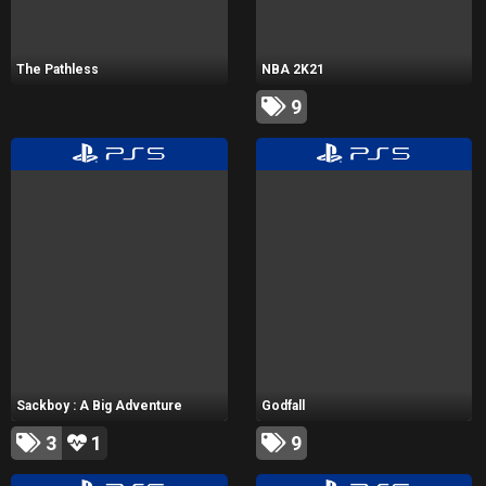
The Pathless
NBA 2K21
9
Sackboy : A Big Adventure
Godfall
3
1
9