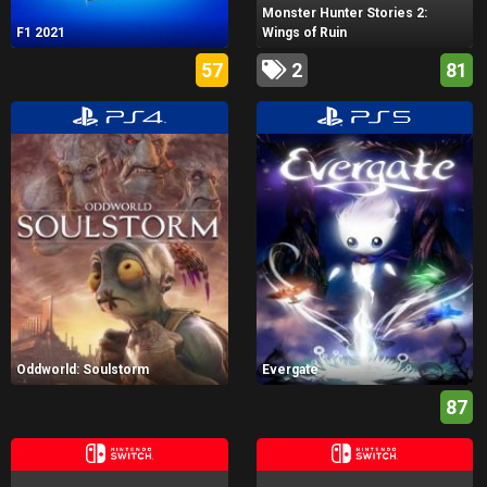
Monster Hunter Stories 2:
F1 2021
Wings of Ruin
57
2
81
Oddworld: Soulstorm
Evergate
87