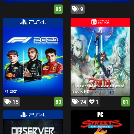
85
9
The Legend of Zelda: Skyward
F1 2021
Sword HD
15
83
74
1
81