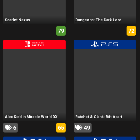
Scarlet Nexus
Dungeons: The Dark Lord
79
72
Alex Kidd in Miracle World DX
Ratchet & Clank: Rift Apart
6
65
49