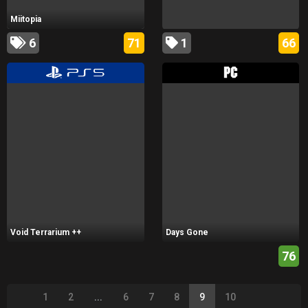
Miitopia
6
71
1
66
Void Terrarium ++
Days Gone
76
1
2
...
6
7
8
9
10