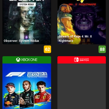
Streets of Rage 4: Mr. X
Observer: System Redux
Nightmare
62
88