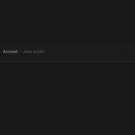
Accueil
Jeux vidéo
À PROPOS DE GAMECHEAP
Qui sommes nous?
Aide
Contact
INFORMATIONS LÉGALES
Mentions légales et CGU
CGV