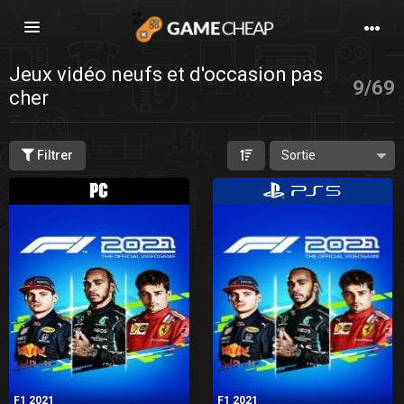
Basculer
la
navigation
Jeux vidéo neufs et d'occasion pas
9
/
69
cher
Filtrer
F1 2021
F1 2021