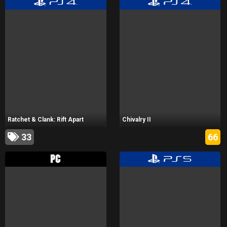
Ratchet & Clank: Rift Apart
Chivalry II
33
66