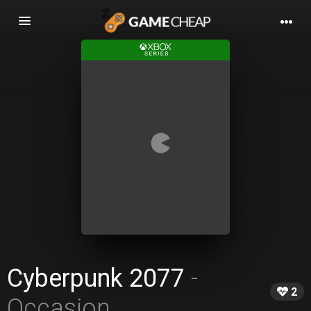
Basculer
la
navigation
Cyberpunk 2077
-
2
Occasion