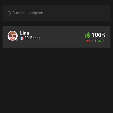
Aucune description
Lina
100%
FR, Bastia
0
0
34