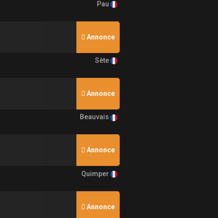
Pau
Annonce
Sète
Annonce
Beauvais
Annonce
Quimper
Annonce