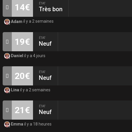
ÉTAT
14€
Très bon
Adam
il y a 2 semaines
ÉTAT
19€
Neuf
Daniel
il y a 4 jours
ÉTAT
20€
Neuf
Lina
il y a 2 semaines
ÉTAT
21€
Neuf
Emma
il y a 18 heures