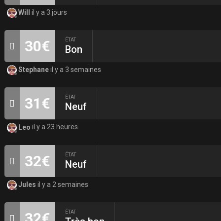
Will
il y a 3 jours
ÉTAT
30€
Bon
Stephane
il y a 3 semaines
ÉTAT
31€
Neuf
Leo
il y a 23 heures
ÉTAT
32€
Neuf
Jules
il y a 2 semaines
ÉTAT
32€