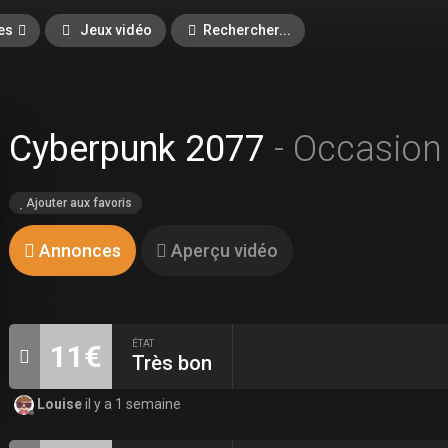
es
Jeux vidéo
Rechercher...
Cyberpunk 2077
- Occasion
Ajouter aux favoris
Annonces
Aperçu vidéo
ÉTAT
11€
Très bon
Louise
il y a 1 semaine