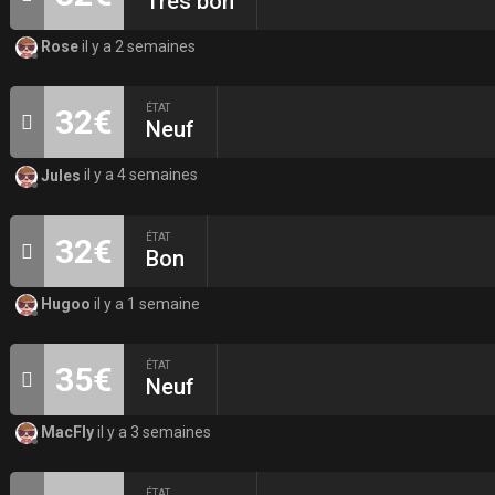
Très bon
Rose
il y a 2 semaines
ÉTAT
32€
Neuf
Jules
il y a 4 semaines
ÉTAT
32€
Bon
Hugoo
il y a 1 semaine
ÉTAT
35€
Neuf
MacFly
il y a 3 semaines
ÉTAT