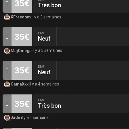
35€
Très bon
XFreedom
il y a 3 semaines
ÉTAT
35€
Neuf
MajOmega
il y a 3 semaines
ÉTAT
35€
Neuf
GamaXxx
il y a 4 semaines
ÉTAT
35€
Très bon
Jade
il y a 1 semaine