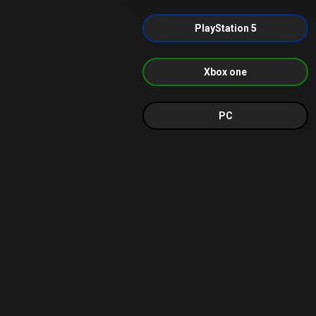
PlayStation 5
Xbox one
PC