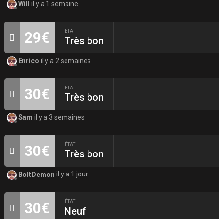
Will
il y a 1 semaine
ÉTAT
29€
Très bon
Enrico
il y a 2 semaines
ÉTAT
30€
Très bon
Sam
il y a 3 semaines
ÉTAT
30€
Très bon
BoltDemon
il y a 1 jour
ÉTAT
30€
Neuf