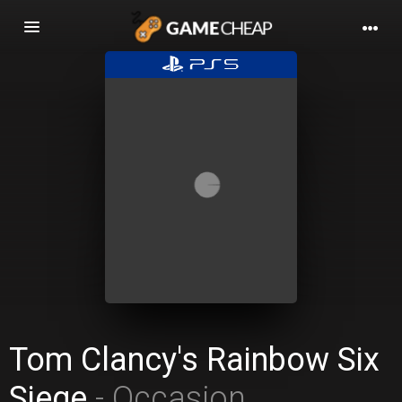
Basculer
la
navigation
Tom Clancy's Rainbow Six
Siege
- Occasion