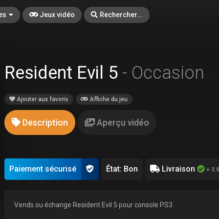
es
Jeux vidéo
Rechercher...
Resident Evil 5
- Occasion
Ajouter aux favoris
Affiche du jeu
Description
Aperçu vidéo
Paiement sécurisé
État: Bon
Livraison
+ 3.
Vends ou échange Resident Evil 5 pour console PS3