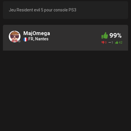
Jeu Resident evil 5 pour console PS3
MajOmega
99%
FR, Nantes
0
1
42