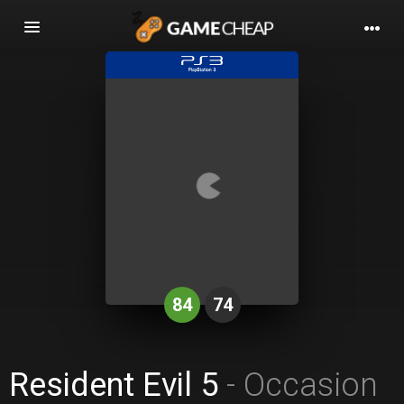
Basculer
la
navigation
84
74
Resident Evil 5
- Occasion