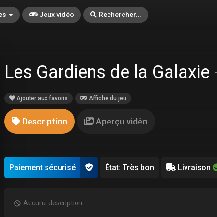
es
Jeux vidéo
Rechercher...
Les Gardiens de la Galaxie
Ajouter aux favoris
Affiche du jeu
Description
Aperçu vidéo
Paiement sécurisé
État: Très bon
Livraison
Aucune description