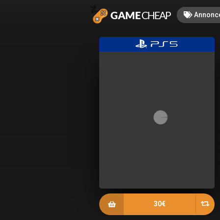
Annonc
30€