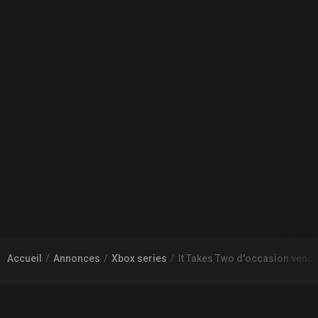
Accueil
Annonces
Xbox series
It Takes Two d'occasion ven
À PROPOS DE GAMECHEAP