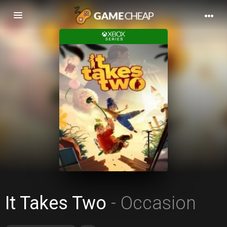
Basculer
la
navigation
It Takes Two
- Occasion