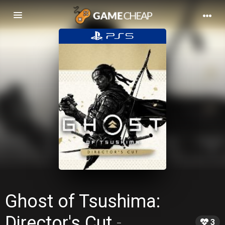
Basculer
la
navigation
Ghost of Tsushima:
Director's Cut
-
3