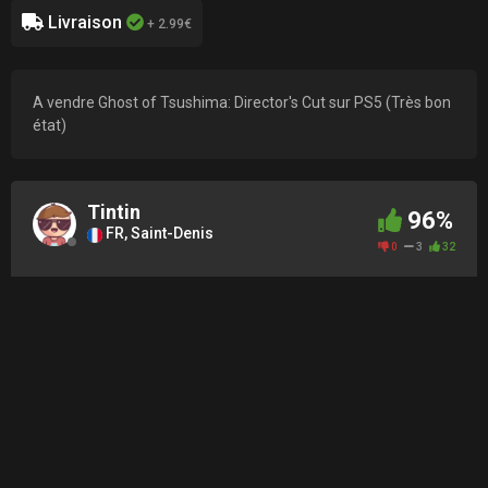
Livraison
+ 2.99€
A vendre Ghost of Tsushima: Director's Cut sur PS5 (Très bon
état)
Tintin
96%
FR, Saint-Denis
0
3
32