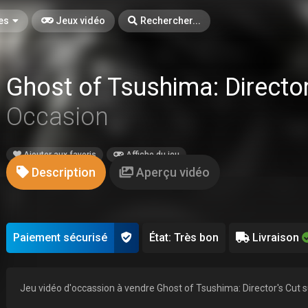
es
Jeux vidéo
Rechercher...
Ghost of Tsushima: Directo
Occasion
Ajouter aux favoris
Affiche du jeu
Description
Aperçu vidéo
Paiement sécurisé
État: Très bon
Livraison
Jeu vidéo d'occassion à vendre Ghost of Tsushima: Director's Cut s