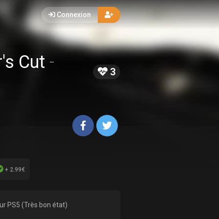
Connexion
r's Cut
-
3
+ 2.99€
ur PS5 (Très bon état)