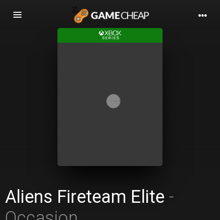
Basculer
la
navigation
Aliens Fireteam Elite
-
Occasion