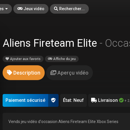
es
Jeux vidéo
Rechercher...
Aliens Fireteam Elite
- Occa
Ajouter aux favoris
Affiche du jeu
Description
Aperçu vidéo
Paiement sécurisé
État: Neuf
Livraison
+ 2
Vends jeu vidéo d'occasion Aliens Fireteam Elite Xbox Series