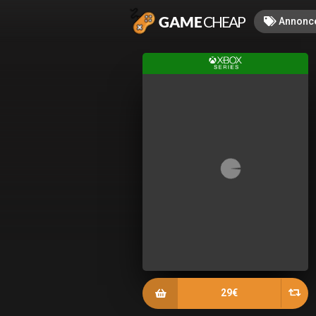
Annonc
29€