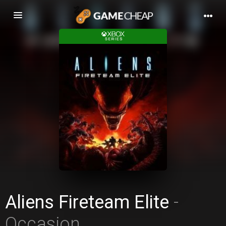
Basculer
la
navigation
Aliens Fireteam Elite
-
Occasion