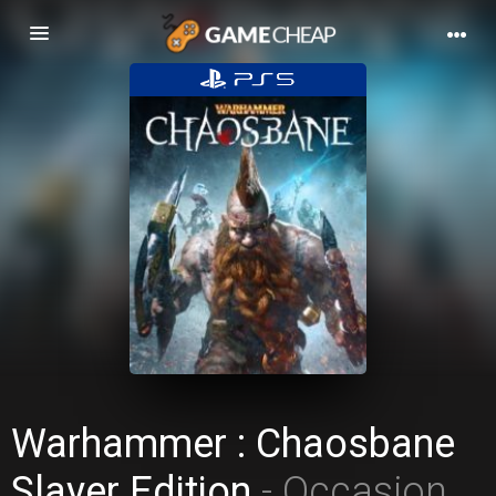
Basculer
la
navigation
Warhammer : Chaosbane
Slayer Edition
- Occasion