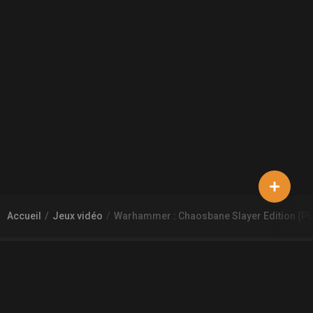
Accueil
Jeux vidéo
Warhammer : Chaosbane Slayer Edition (Pla
À PROPOS DE GAMECHEAP
Qui sommes nous?
Aide
Contact