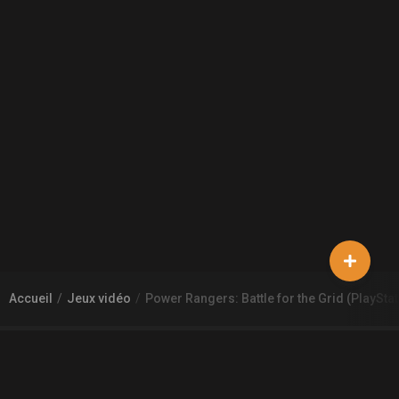
Accueil
Jeux vidéo
Power Rangers: Battle for the Grid (PlayStat
À PROPOS DE GAMECHEAP