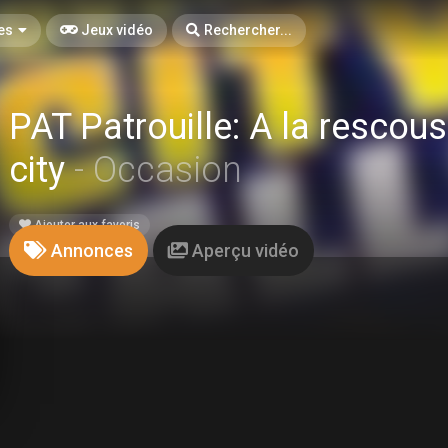
es
Jeux vidéo
Rechercher...
PAT Patrouille: A la rescou
city
- Occasion
Ajouter aux favoris
Annonces
Aperçu vidéo