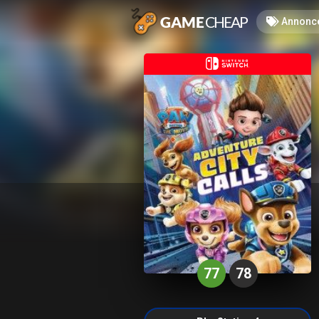
Annonc
77
78