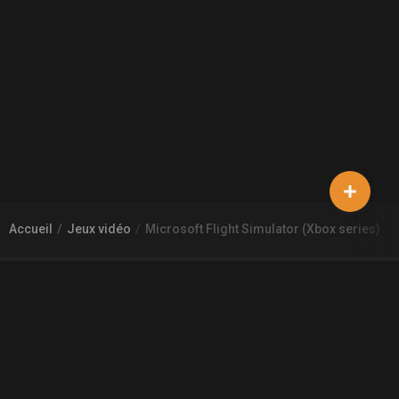
Accueil
Jeux vidéo
Microsoft Flight Simulator (Xbox series)
À PROPOS DE GAMECHEAP
Qui sommes nous?
Aide
Contact