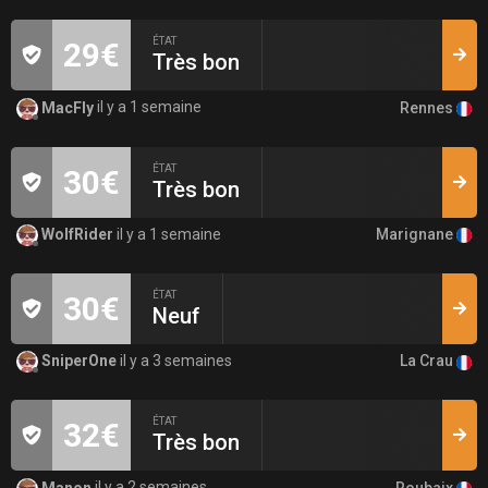
ÉTAT
29€
Très bon
Rennes
MacFly
il y a 1 semaine
ÉTAT
30€
Très bon
Marignane
WolfRider
il y a 1 semaine
ÉTAT
30€
Neuf
La Crau
SniperOne
il y a 3 semaines
ÉTAT
32€
Très bon
Roubaix
Manon
il y a 2 semaines