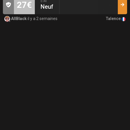
ÉTAT
27€
Neuf
Talence
AllBlack
il y a 2 semaines