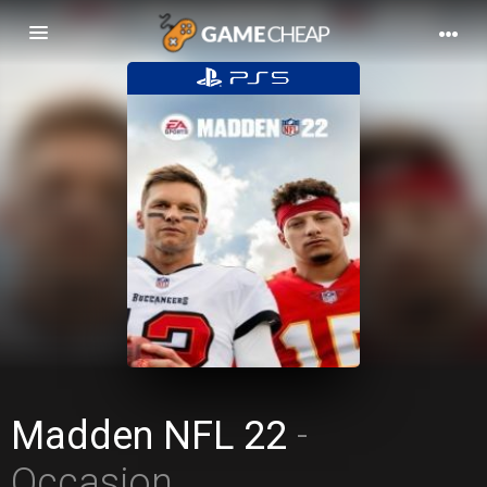
Basculer
la
navigation
Madden NFL 22
-
Occasion