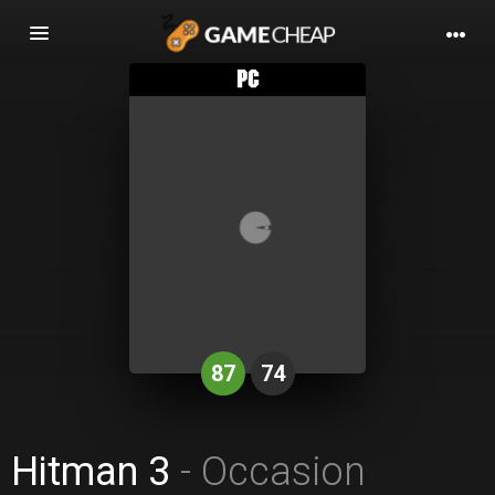
Basculer
la
navigation
87
74
Hitman 3
- Occasion