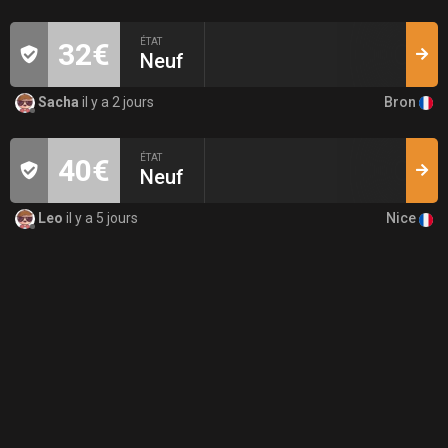
ÉTAT
32€
Neuf
Bron
Sacha
il y a 2 jours
ÉTAT
40€
Neuf
Nice
Leo
il y a 5 jours