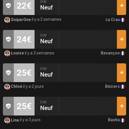
ÉTAT
22€
Neuf
La Crau
SniperOne
il y a 2 semaines
ÉTAT
24€
Neuf
Besançon
Louise
il y a 3 semaines
ÉTAT
25€
Neuf
Béziers
Chloé
il y a 2 jours
ÉTAT
25€
Neuf
Bastia
Lina
il y a 3 jours