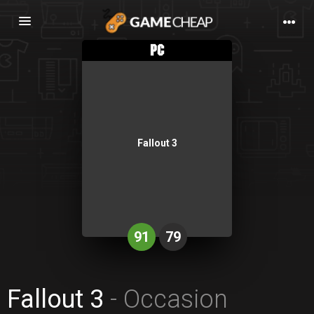
Basculer
la
navigation
Fallout 3
91
79
Fallout 3
- Occasion