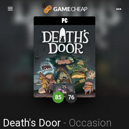
Basculer
la
navigation
85
76
Death's Door
- Occasion