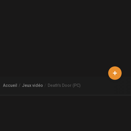
Accueil
Jeux vidéo
Death's Door (PC)
À PROPOS DE GAMECHEAP
Qui sommes nous?
Aide
Contact